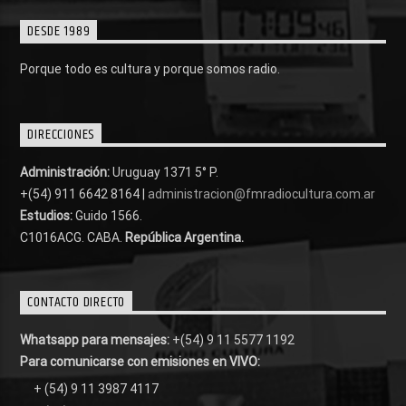
DESDE 1989
Porque todo es cultura y porque somos radio.
DIRECCIONES
Administración:
Uruguay 1371 5° P.
+(54) 911 6642 8164 |
administracion@fmradiocultura.com.ar
Estudios:
Guido 1566.
C1016ACG
. CABA.
República Argentina.
CONTACTO DIRECTO
Whatsapp para mensajes:
+(54) 9 11 5577 1192
Para comunicarse con emisiones en VIVO:
+ (54) 9 11 3987 4117