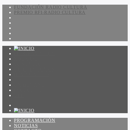
FUNDACIÓN RADIO CULTURA
PREMIO RFI-RADIO CULTURA
PROGRAMACIÓN
NOTICIAS
CONTACTO
QUIENES SOMOS
IR A AMADEUS
ON DEMAND
ESCUCHAR
VER
PROGRAMACIÓN
NOTICIAS