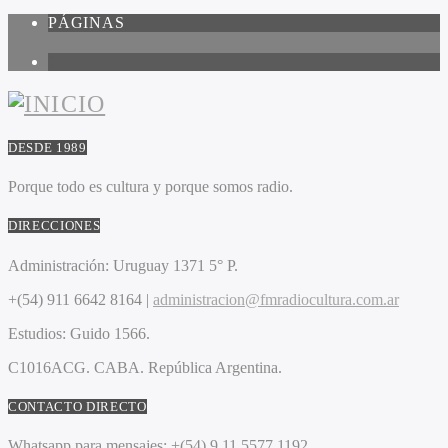
PÁGINAS
1
DESDE 1989
Porque todo es cultura y porque somos radio.
DIRECCIONES
Administración:
Uruguay 1371 5° P.
+(54) 911 6642 8164 |
administracion@fmradiocultura.com.ar
Estudios:
Guido 1566.
C1016ACG
. CABA.
República Argentina.
CONTACTO DIRECTO
Whatsapp para mensajes:
+(54) 9 11 5577 1192