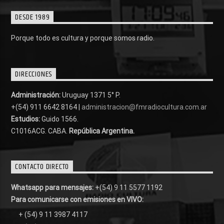
DESDE 1989
Porque todo es cultura y porque somos radio.
DIRECCIONES
Administración:
Uruguay 1371 5° P.
+(54) 911 6642 8164 |
administracion@fmradiocultura.com.ar
Estudios:
Guido 1566.
C1016ACG
. CABA.
República Argentina.
CONTACTO DIRECTO
Whatsapp para mensajes:
+(54) 9 11 5577 1192
Para comunicarse con emisiones en VIVO:
+ (54) 9 11 3987 4117