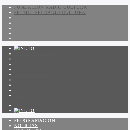
FUNDACIÓN RADIO CULTURA
PREMIO RFI-RADIO CULTURA
PROGRAMACIÓN
NOTICIAS
CONTACTO
QUIENES SOMOS
IR A AMADEUS
ON DEMAND
ESCUCHAR
VER
PROGRAMACIÓN
NOTICIAS