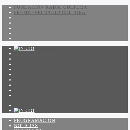
FUNDACIÓN RADIO CULTURA
PREMIO RFI-RADIO CULTURA
PROGRAMACIÓN
NOTICIAS
CONTACTO
QUIENES SOMOS
IR A AMADEUS
ON DEMAND
ESCUCHAR
VER
PROGRAMACIÓN
NOTICIAS