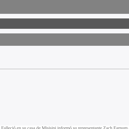
l. Falleció en su casa de Misisipi informó su representante Zach Farn