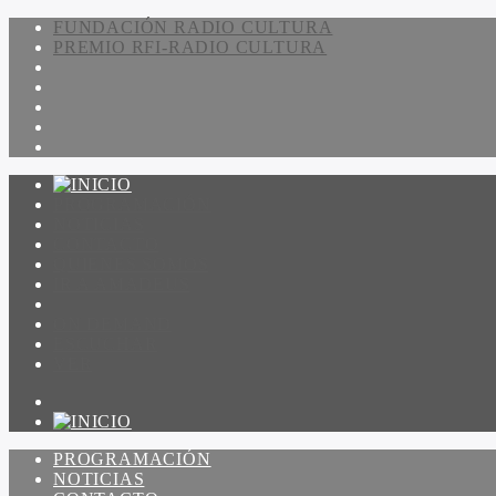
FUNDACIÓN RADIO CULTURA
PREMIO RFI-RADIO CULTURA
PROGRAMACIÓN
NOTICIAS
CONTACTO
QUIENES SOMOS
IR A AMADEUS
ON DEMAND
ESCUCHAR
VER
PROGRAMACIÓN
NOTICIAS