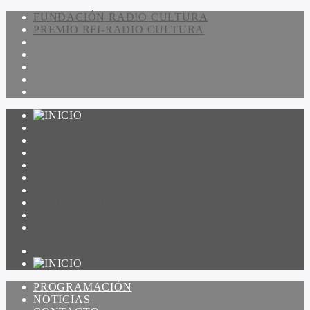
FUNDACIÓN RADIO CULTURA
PREMIO RFI-RADIO CULTURA
PROGRAMACIÓN
NOTICIAS
CONTACTO
QUIENES SOMOS
IR A AMADEUS
ON DEMAND
ESCUCHAR
VER
PROGRAMACIÓN
NOTICIAS