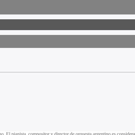
. El pianista, compositor y director de orquesta argentino es consider