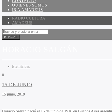
CONTACTO
QUIENES SOMOS
IR A AMADEUS
RADIO CULTURA
AMADEUS
HORACIO SALGÁN
Efemérides
0
15 DE JUNIO
15 junio, 2019
Horacio Salgán nació el 15 de junio de 1916 en Buenos Aires argentino