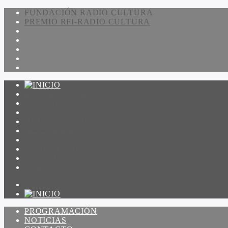
FUNDACIÓN RADIO CULTURA
PREMIO RFI-RADIO CULTURA
PROGRAMACIÓN
NOTICIAS
CONTACTO
QUIENES SOMOS
IR A AMADEUS
ON DEMAND
ESCUCHAR
VER
PROGRAMACIÓN
NOTICIAS