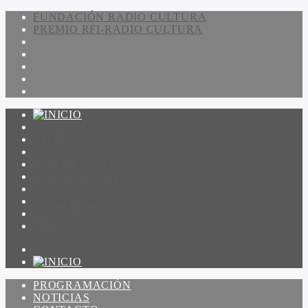
FUNDACIÓN RADIO CULTURA
PREMIO RFI-RADIO CULTURA
PROGRAMACIÓN
NOTICIAS
CONTACTO
QUIENES SOMOS
IR A AMADEUS
ON DEMAND
ESCUCHAR
VER
PROGRAMACIÓN
NOTICIAS