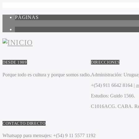
PÁGINAS
1
DESDE 1989
DIRECCIONES
Porque todo es cultura y porque somos radio.
Administración:
Uruguay
+(54) 911 6642 8164 |
a
Estudios:
Guido 1566.
C1016ACG
. CABA.
Re
CONTACTO DIRECTO
Whatsapp para mensajes:
+(54) 9 11 5577 1192