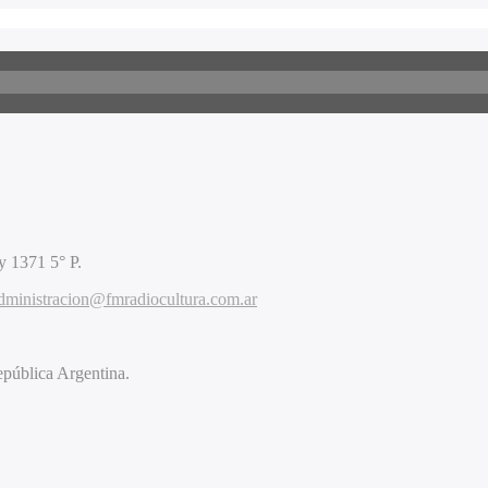
 1371 5° P.
dministracion@fmradiocultura.com.ar
pública Argentina.