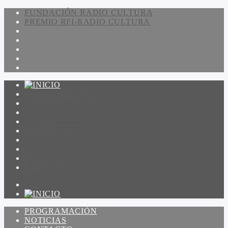
FUNDACIÓN RADIO CULTURA
PREMIO RFI-RADIO CULTURA
PROGRAMACIÓN
NOTICIAS
CONTACTO
QUIENES SOMOS
IR A AMADEUS
ON DEMAND
ESCUCHAR
VER
PROGRAMACIÓN
NOTICIAS