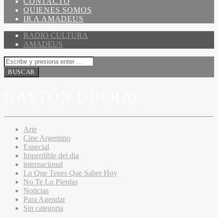
CONTACTO
QUIENES SOMOS
IR A AMADEUS
RADIO CULTURA
AMADEUS
GASTÓN DUPRAT
Arte
Cine Argentino
Especial
Imperdible del dia
internacional
Lo Que Tenes Que Saber Hoy
No Te Lo Pierdas
Noticias
Para Agendar
Sin categoria