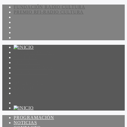
FUNDACIÓN RADIO CULTURA
PREMIO RFI-RADIO CULTURA
PROGRAMACIÓN
NOTICIAS
CONTACTO
QUIENES SOMOS
IR A AMADEUS
ON DEMAND
ESCUCHAR
VER
PROGRAMACIÓN
NOTICIAS