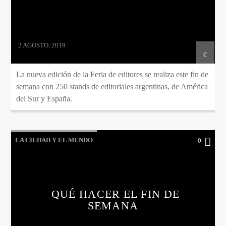
2 AGOSTO, 2019
La nueva edición de la Feria de editores se realiza este fin de
semana con 250 stands de editoriales argentinas, de América
del Sur y España.
LA CIUDAD Y EL MUNDO
0
LO QUE TENES QUE SABER HOY
QUÉ HACER EL FIN DE
SEMANA