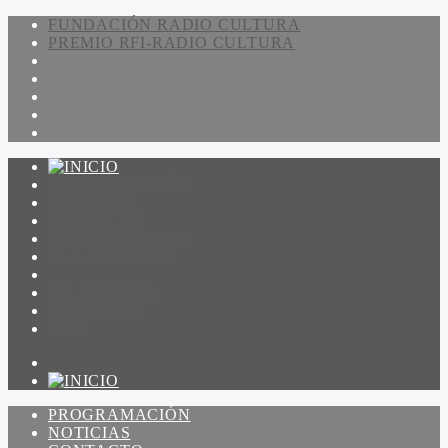
FUNDACIÓN RADIO CULTURA
PREMIO RFI-RADIO CULTURA
PROGRAMACIÓN
NOTICIAS
CONTACTO
QUIENES SOMOS
IR A AMADEUS
ON DEMAND
ESCUCHAR
VER
PROGRAMACIÓN
NOTICIAS