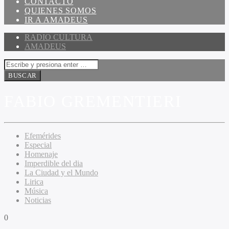
CONTACTO
QUIENES SOMOS
IR A AMADEUS
RADIO CULTURA
AMADEUS
FABIO GREMENTIERI
Efemérides
Especial
Homenaje
Imperdible del dia
La Ciudad y el Mundo
Lirica
Música
Noticias
0