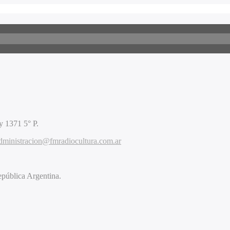
 1371 5° P.
dministracion@fmradiocultura.com.ar
pública Argentina.