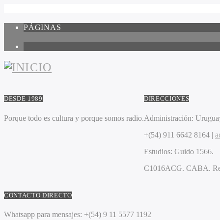
PÁGINAS
1
DESDE 1989
DIRECCIONES
Porque todo es cultura y porque somos radio.
Administración:
Uruguay
+(54) 911 6642 8164 |
a
Estudios:
Guido 1566.
C1016ACG
. CABA.
Re
CONTACTO DIRECTO
Whatsapp para mensajes:
+(54) 9 11 5577 1192