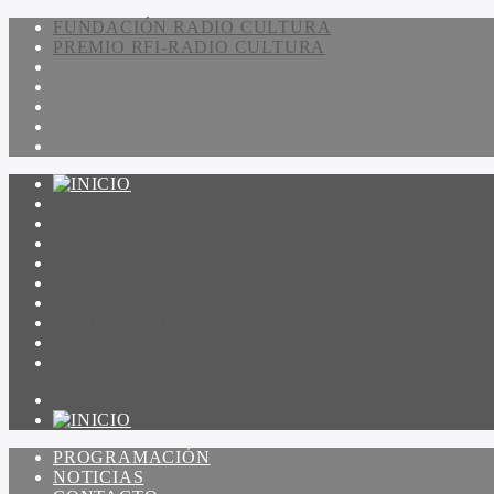
FUNDACIÓN RADIO CULTURA
PREMIO RFI-RADIO CULTURA
PROGRAMACIÓN
NOTICIAS
CONTACTO
QUIENES SOMOS
IR A AMADEUS
ON DEMAND
ESCUCHAR
VER
PROGRAMACIÓN
NOTICIAS