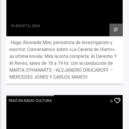
16 AGOSTO, 2024
-Hugo Alconada Mon, periodista de investigación y
escritor. Conversamos sobre «La Cacería de Hierro»,
su última novela. Mira la nota completa: Al Derecho Y
Al Revés, lunes de 18 a 19 hs. con la conducción de
MARTA OYHANARTE –ALEJANDRO DRUCAROFF –
MERCEDES JONES Y CARLOS MARCH
PASÓ EN RADIO CULTURA
0