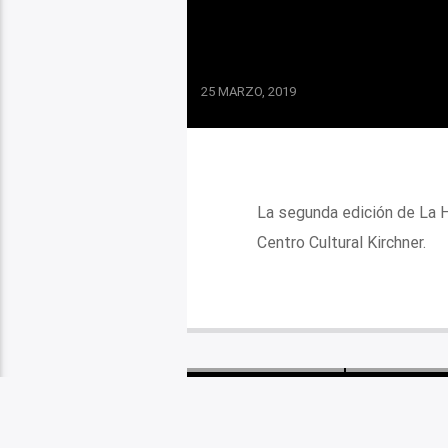
25 MARZO, 2019
La segunda edición de La 
Centro Cultural Kirchner.
LA CIUDAD Y EL MUNDO
LO QUE TENES 