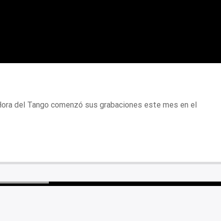
Hora del Tango comenzó sus grabaciones este mes en el
QUE SABER HOY