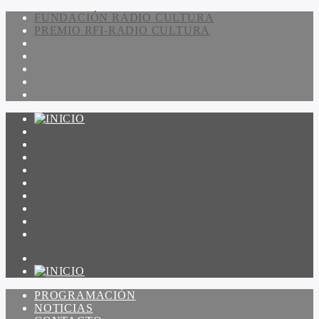
FUNDACIÓN RADIO CULTURA
PREMIO RFI-RADIO CULTURA
PROGRAMACIÓN
NOTICIAS
CONTACTO
QUIENES SOMOS
IR A AMADEUS
ON DEMAND
ESCUCHAR
VER
PROGRAMACIÓN
NOTICIAS