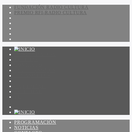
FUNDACIÓN RADIO CULTURA
PREMIO RFI-RADIO CULTURA
PROGRAMACIÓN
NOTICIAS
CONTACTO
QUIENES SOMOS
IR A AMADEUS
ON DEMAND
ESCUCHAR
VER
PROGRAMACIÓN
NOTICIAS