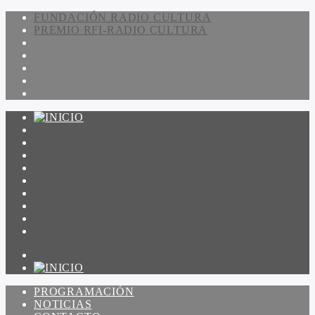
FUNDACIÓN RADIO CULTURA
PREMIO RFI-RADIO CULTURA
PROGRAMACIÓN
NOTICIAS
CONTACTO
QUIENES SOMOS
IR A AMADEUS
ON DEMAND
ESCUCHAR
VER
PROGRAMACIÓN
NOTICIAS