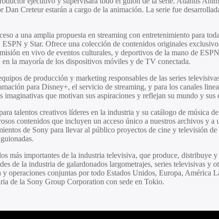
oductor ejecutivo y supervisará todo el guion de la serie. Atlantis Ani
r Dan Creteur estarán a cargo de la animación. La serie fue desarrollad
ceso a una amplia propuesta en streaming con entretenimiento para todas
ic, ESPN
y
Star
. Ofrece una colección de contenidos originales exclusivos
smisión en vivo de eventos culturales, y deportivos de la mano de ESPN
+ en la mayoría de los dispositivos móviles y de TV conectada.
equipos de producción y marketing responsables de las series televisivas
amación para Disney+, el servicio de streaming, y para los canales li
ias imaginativas que motivan sus aspiraciones y reflejan su mundo y sus 
 para talentos creativos líderes en la industria y su catálogo de música d
oderosos contenidos que incluyen un acceso único a nuestros archivos y a
imientos de Sony para llevar al público proyectos de cine y televisión d
 guionadas.
s más importantes de la industria televisiva, que produce, distribuye 
des de la industria de galardonados largometrajes, series televisivas y
 y operaciones conjuntas por todo Estados Unidos, Europa, América Lati
aria de la
Sony Group Corporation
con sede en Tokio.