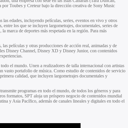
mation, una empresa con sede en las Islas Canarias (Tara Duncan,
a por Toubes y Creteur bajo la dirección creativa de Sony Music
 las edades, incluyendo películas, series, eventos en vivo y otros
, entre los que se incluyen largometrajes, documentales, series de
, la marca de deportes más respetada en la región. Para más
, las películas y otras producciones de acción real, animadas y de
neales Disney Channel, Disney XD y Disney Junior, con contenidos
experiencias.
e todo el mundo. Unen a realizadores de talla internacional con artistas
 un vasto portafolio de música. Como estudio de contenidos de servicio
e primera calidad, que incluyen largometrajes documentales y
y transmite programas en todo el mundo, de todos los géneros y para
 otros formatos, SPT aloja un próspero negocio de contenidos mundial
na y Asia Pacífico, además de canales lineales y digitales en todo el