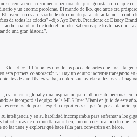
ue se centra en el crecimiento personal del protagonista, con el que cua
inario y un enorme problema. El mundo de Iko, que antes era próspero,
l joven Leo es arrastrado de otro mundo para liderar la lucha contra los
fans de todas las edades” –dijo
Ayo Davis
, Presidente de Disney Brand
a audiencia infantil de todo el mundo. Sabemos que los temas que trata 
tar de una gran historia”.
– Kids, dijo: “El fútbol es uno de los pocos deportes que une a la gent
 en esta primera colaboración”. “Hay un equipo increíble trabajando en
tos de que Disney se haya unido para ayudar a llevar esta imaginativa 
a, es un ícono global y una inspiración para millones de personas en to
o se incorporó al equipo de la MLS Inter Miami en julio de este año, y 
si es reconocido por su espíritu deportivo y su pasión por el deporte, qu
u inteligencia y en su habilidad incomparable para enfrentar a los giga
 futbolísticas de un niño llamado Leo, también destaca todo lo que neces
no las tiene y explorar qué hace falta para convertirse en héroe.