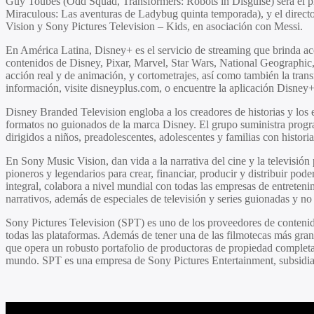
Guy Toubes
(Odd Squad, Transformers: Robots in Disguise) será el pr
Miraculous: Las aventuras de Ladybug quinta temporada), y el directo
Vision y Sony Pictures Television – Kids, en asociación con Messi.
En América Latina,
Disney+
es el servicio de streaming que brinda ac
contenidos de
Disney, Pixar, Marvel, Star Wars, National Geograph
acción real y de animación, y cortometrajes, así como también la tran
información, visite disneyplus.com, o encuentre la aplicación Disney
Disney Branded Television
engloba a los creadores de historias y los 
formatos no guionados de la marca Disney. El grupo suministra progr
dirigidos a niños, preadolescentes, adolescentes y familias con histor
En
Sony Music Vision,
dan vida a la narrativa del cine y la televisión
pioneros y legendarios para crear, financiar, producir y distribuir p
integral, colabora a nivel mundial con todas las empresas de entreten
narrativos, además de especiales de televisión y series guionadas y no
Sony Pictures Television
(SPT) es uno de los proveedores de contenido
todas las plataformas. Además de tener una de las filmotecas más gran
que opera un robusto portafolio de productoras de propiedad completa
mundo. SPT es una empresa de
Sony Pictures Entertainment
, subsidi