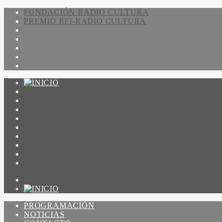
FUNDACIÓN RADIO CULTURA
PREMIO RFI-RADIO CULTURA
PROGRAMACIÓN
NOTICIAS
CONTACTO
QUIENES SOMOS
IR A AMADEUS
ON DEMAND
ESCUCHAR
VER
PROGRAMACIÓN
NOTICIAS