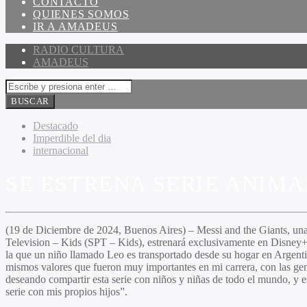
CONTACTO
QUIENES SOMOS
IR A AMADEUS
RADIO CULTURA
AMADEUS
Destacado
Imperdible del dia
internacional
SE ESTRENA SERIE ANIMA
(19 de Diciembre de 2024, Buenos Aires) –
Messi and the Giants,
una
Television – Kids (SPT – Kids), estrenará exclusivamente en Disney+ 
la que un niño llamado Leo es transportado desde su hogar en Argentin
mismos valores que fueron muy importantes en mi carrera, con las gen
deseando compartir esta serie con niños y niñas de todo el mundo, y es
serie con mis propios hijos”.