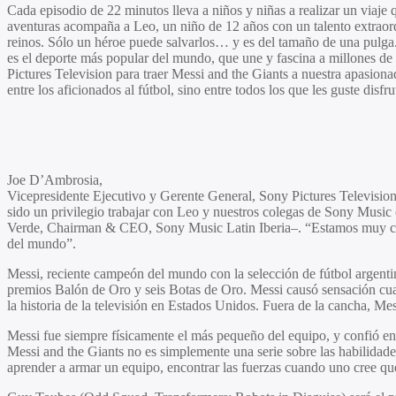
Cada episodio de 22 minutos lleva a niños y niñas a realizar un viaje q
aventuras acompaña a Leo, un niño de 12 años con un talento extraord
reinos. Sólo un héroe puede salvarlos… y es del tamaño de una pulga. E
es el deporte más popular del mundo, que une y fascina a millones de 
Pictures Television para traer
Messi and the Giants
a nuestra apasionad
entre los aficionados al fútbol, sino entre todos los que les guste disfru
Joe D’Ambrosia,
Vicepresidente Ejecutivo y Gerente General, Sony Pictures Television 
sido un privilegio trabajar con Leo y nuestros colegas de Sony Music
Verde
, Chairman & CEO, Sony Music Latin Iberia–. “Estamos muy conten
del mundo”.
Messi, reciente campeón del mundo con la selección de fútbol argentin
premios Balón de Oro y seis Botas de Oro. Messi causó sensación cuand
la historia de la televisión en Estados Unidos. Fuera de la cancha, Mes
Messi fue siempre físicamente el más pequeño del equipo, y confió en s
Messi and the Giants
no es simplemente una serie sobre las habilidades
aprender a armar un equipo, encontrar las fuerzas cuando uno cree que 