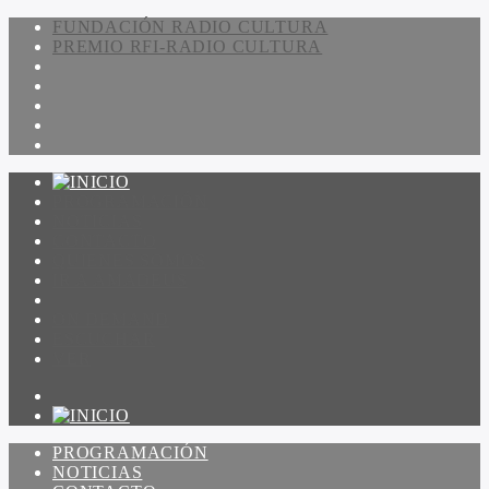
FUNDACIÓN RADIO CULTURA
PREMIO RFI-RADIO CULTURA
PROGRAMACIÓN
NOTICIAS
CONTACTO
QUIENES SOMOS
IR A AMADEUS
ON DEMAND
ESCUCHAR
VER
PROGRAMACIÓN
NOTICIAS