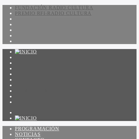
FUNDACIÓN RADIO CULTURA
PREMIO RFI-RADIO CULTURA
PROGRAMACIÓN
NOTICIAS
CONTACTO
QUIENES SOMOS
IR A AMADEUS
ON DEMAND
ESCUCHAR
VER
PROGRAMACIÓN
NOTICIAS