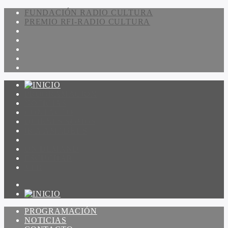
FUNDACIÓN RADIO CULTURA
PREMIO RFI-RADIO CULTURA
PROGRAMACIÓN
NOTICIAS
CONTACTO
QUIENES SOMOS
IR A AMADEUS
ON DEMAND
ESCUCHAR
VER
PROGRAMACIÓN
NOTICIAS