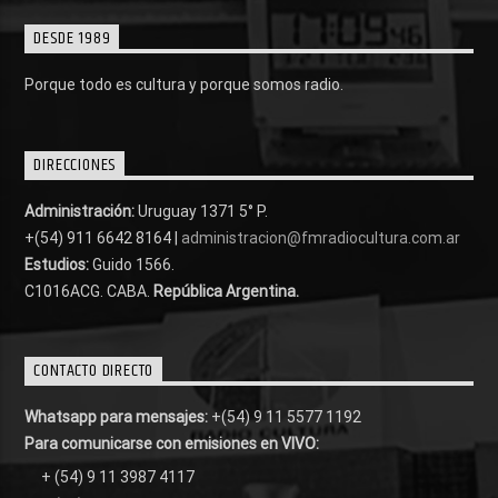
DESDE 1989
Porque todo es cultura y porque somos radio.
DIRECCIONES
Administración:
Uruguay 1371 5° P.
+(54) 911 6642 8164 |
administracion@fmradiocultura.com.ar
Estudios:
Guido 1566.
C1016ACG
. CABA.
República Argentina.
CONTACTO DIRECTO
Whatsapp para mensajes:
+(54) 9 11 5577 1192
Para comunicarse con emisiones en VIVO:
+ (54) 9 11 3987 4117