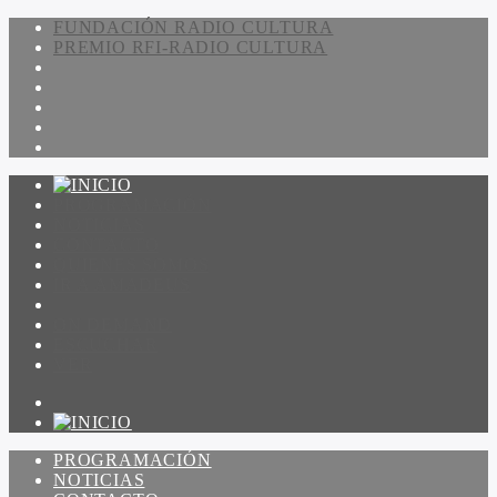
FUNDACIÓN RADIO CULTURA
PREMIO RFI-RADIO CULTURA
PROGRAMACIÓN
NOTICIAS
CONTACTO
QUIENES SOMOS
IR A AMADEUS
ON DEMAND
ESCUCHAR
VER
PROGRAMACIÓN
NOTICIAS