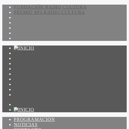
FUNDACIÓN RADIO CULTURA
PREMIO RFI-RADIO CULTURA
PROGRAMACIÓN
NOTICIAS
CONTACTO
QUIENES SOMOS
IR A AMADEUS
ON DEMAND
ESCUCHAR
VER
PROGRAMACIÓN
NOTICIAS