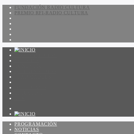
FUNDACIÓN RADIO CULTURA
PREMIO RFI-RADIO CULTURA
PROGRAMACIÓN
NOTICIAS
CONTACTO
QUIENES SOMOS
IR A AMADEUS
ON DEMAND
ESCUCHAR
VER
PROGRAMACIÓN
NOTICIAS