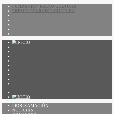
FUNDACIÓN RADIO CULTURA
PREMIO RFI-RADIO CULTURA
PROGRAMACIÓN
NOTICIAS
CONTACTO
QUIENES SOMOS
IR A AMADEUS
ON DEMAND
ESCUCHAR
VER
PROGRAMACIÓN
NOTICIAS