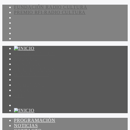
FUNDACIÓN RADIO CULTURA
PREMIO RFI-RADIO CULTURA
PROGRAMACIÓN
NOTICIAS
CONTACTO
QUIENES SOMOS
IR A AMADEUS
ON DEMAND
ESCUCHAR
VER
PROGRAMACIÓN
NOTICIAS