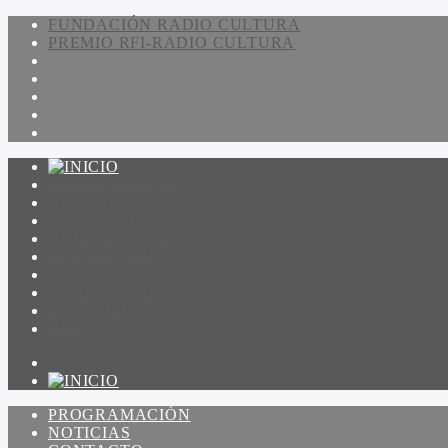
FUNDACIÓN RADIO CULTURA
PREMIO RFI-RADIO CULTURA
PROGRAMACIÓN
NOTICIAS
CONTACTO
QUIENES SOMOS
IR A AMADEUS
ON DEMAND
ESCUCHAR
VER
PROGRAMACIÓN
NOTICIAS