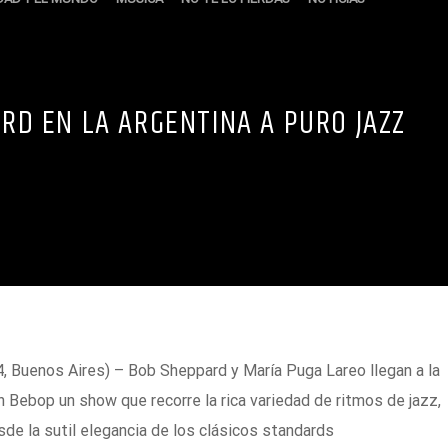
RD EN LA ARGENTINA A PURO JAZZ
 Buenos Aires) – Bob Sheppard y María Puga Lareo llegan a la
n Bebop un show que recorre la rica variedad de ritmos de jazz,
sde la sutil elegancia de los clásicos standards