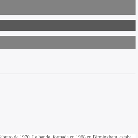
e febrero de 1970. La banda, formada en 1968​ en Birmingham, estaba