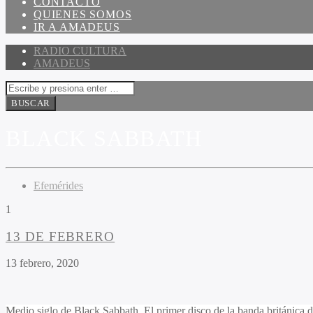
CONTACTO
QUIENES SOMOS
IR A AMADEUS
RADIO CULTURA
AMADEUS
BLACK SABBATH
Efemérides
1
13 DE FEBRERO
13 febrero, 2020
Medio siglo de Black Sabbath. El primer disco de la banda británica 