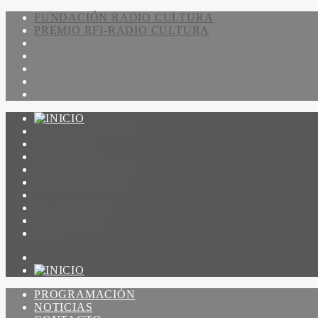
FUNDACIÓN RADIO CULTURA
PREMIO RFI-RADIO CULTURA
PROGRAMACIÓN
NOTICIAS
CONTACTO
QUIENES SOMOS
IR A AMADEUS
ON DEMAND
ESCUCHAR
VER
PROGRAMACIÓN
NOTICIAS