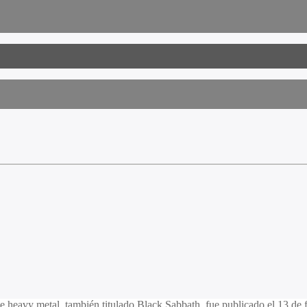
de heavy metal, también titulado Black Sabbath, fue publicado el 13 d