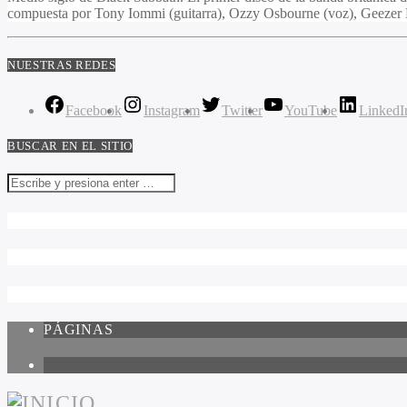
compuesta por Tony Iommi (guitarra), Ozzy Osbourne (voz), Geezer Bu
NUESTRAS REDES
Facebook
Instagram
Twitter
YouTube
LinkedI
BUSCAR EN EL SITIO
PÁGINAS
1