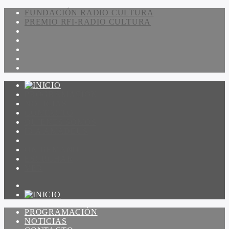
FUNDACIÓN RADIO CULTURA
PREMIO RFI-RADIO CULTURA
PROGRAMACIÓN
NOTICIAS
CONTACTO
QUIENES SOMOS
IR A AMADEUS
ON DEMAND
ESCUCHAR
VER
PROGRAMACIÓN
NOTICIAS