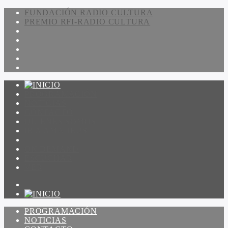
FUNDACIÓN RADIO CULTURA
PREMIO RFI-RADIO CULTURA
PROGRAMACIÓN
NOTICIAS
CONTACTO
QUIENES SOMOS
IR A AMADEUS
ON DEMAND
ESCUCHAR
VER
PROGRAMACIÓN
NOTICIAS