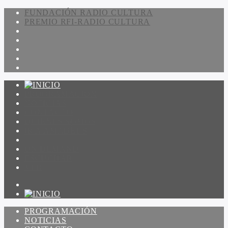
FUNDACIÓN RADIO CULTURA
PREMIO RFI-RADIO CULTURA
PROGRAMACIÓN
NOTICIAS
CONTACTO
QUIENES SOMOS
IR A AMADEUS
ON DEMAND
ESCUCHAR
VER
PROGRAMACIÓN
NOTICIAS