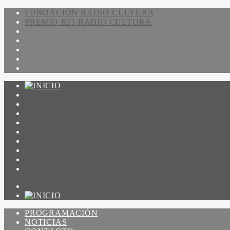
FUNDACIÓN RADIO CULTURA
PREMIO RFI-RADIO CULTURA
PROGRAMACIÓN
NOTICIAS
CONTACTO
QUIENES SOMOS
IR A AMADEUS
ON DEMAND
ESCUCHAR
VER
PROGRAMACIÓN
NOTICIAS