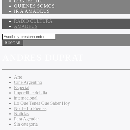
CONTACTO
QUIENES SOMOS
IR A AMADEUS
RADIO CULTURA
AMADEUS
ANDRES DUPRAT
Arte
Cine Argentino
Especial
Imperdible del dia
internacional
Lo Que Tenes Que Saber Hoy
No Te Lo Pierdas
Noticias
Para Agendar
Sin categoria