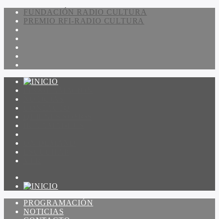
FUNDACIÓN RADIO CULTURA
PREMIO RFI-RADIO CULTURA
PROGRAMACIÓN
NOTICIAS
CONTACTO
QUIENES SOMOS
IR A AMADEUS
ON DEMAND
ESCUCHAR
VER
PROGRAMACIÓN
NOTICIAS