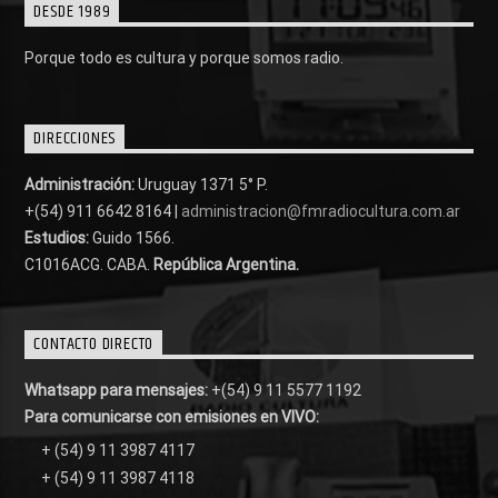
DESDE 1989
Porque todo es cultura y porque somos radio.
DIRECCIONES
Administración:
Uruguay 1371 5° P.
+(54) 911 6642 8164 |
administracion@fmradiocultura.com.ar
Estudios:
Guido 1566.
C1016ACG
. CABA.
República Argentina.
CONTACTO DIRECTO
Whatsapp para mensajes:
+(54) 9 11 5577 1192
Para comunicarse con emisiones en VIVO:
+ (54) 9 11 3987 4117
+ (54) 9 11 3987 4118