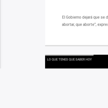
El Gobierno dejará que se 
abortar, que aborte”, expre
LO QUE TENES QUE SABER HOY
«PAÑUE