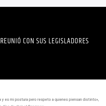
 REUNIÓ CON SUS LEGISLADORES
a y es mi postura pero respeto a quienes piensan distinto»,