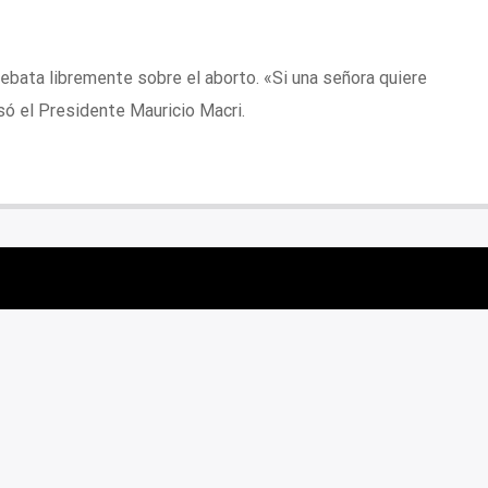
debata libremente sobre el aborto. «Si una señora quiere
só el Presidente Mauricio Macri.
LAZO» FRENTE AL CONGRESO