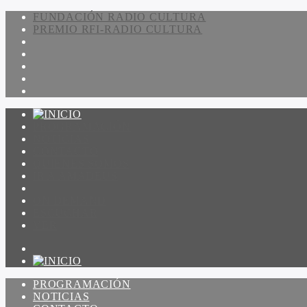
FUNDACIÓN RADIO CULTURA
PREMIO RFI-RADIO CULTURA
PROGRAMACIÓN
NOTICIAS
CONTACTO
QUIENES SOMOS
IR A AMADEUS
ON DEMAND
ESCUCHAR
VER
PROGRAMACIÓN
NOTICIAS