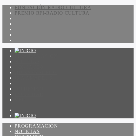
FUNDACIÓN RADIO CULTURA
PREMIO RFI-RADIO CULTURA
PROGRAMACIÓN
NOTICIAS
CONTACTO
QUIENES SOMOS
IR A AMADEUS
ON DEMAND
ESCUCHAR
VER
PROGRAMACIÓN
NOTICIAS