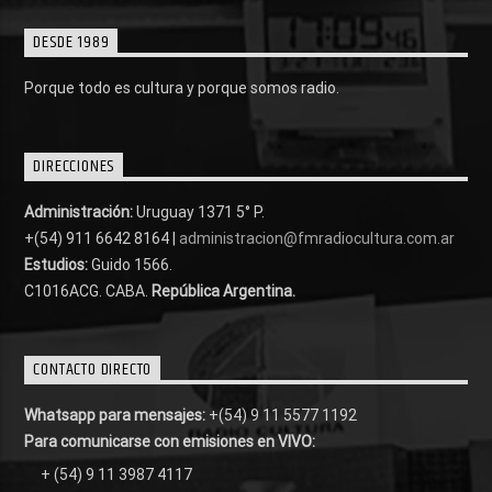
DESDE 1989
Porque todo es cultura y porque somos radio.
DIRECCIONES
Administración:
Uruguay 1371 5° P.
+(54) 911 6642 8164 |
administracion@fmradiocultura.com.ar
Estudios:
Guido 1566.
C1016ACG
. CABA.
República Argentina.
CONTACTO DIRECTO
Whatsapp para mensajes:
+(54) 9 11 5577 1192
Para comunicarse con emisiones en VIVO:
+ (54) 9 11 3987 4117