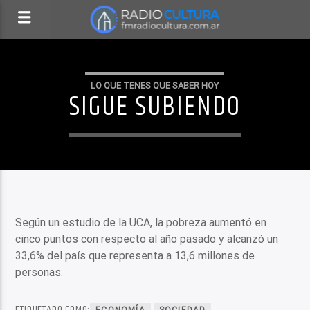
LO QUE TENES QUE SABER HOY
SIGUE SUBIENDO
Según un estudio de la UCA, la pobreza aumentó en
cinco puntos con respecto al año pasado y alcanzó un
33,6% del país que representa a 13,6 millones de
personas.
ETIQUETADO COMO:
ECONOMÍA
SOCIEDAD