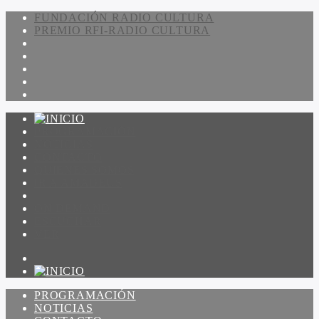
FUNDACIÓN RADIO CULTURA
PREMIO RFI-RADIO CULTURA
PROGRAMACIÓN
NOTICIAS
CONTACTO
QUIENES SOMOS
IR A AMADEUS
ON DEMAND
ESCUCHAR
VER
PROGRAMACIÓN
NOTICIAS