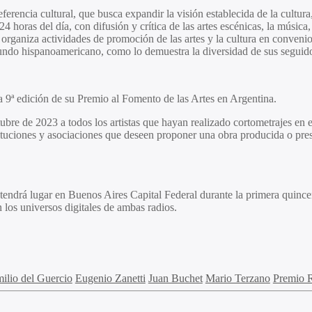
encia cultural, que busca expandir la visión establecida de la cultura, 
horas del día, con difusión y crítica de las artes escénicas, la música, l
 organiza actividades de promoción de las artes y la cultura en convenio
mundo hispanoamericano, como lo demuestra la diversidad de sus seguid
a 9ª edición de su Premio al Fomento de las Artes en Argentina.
ubre de 2023 a todos los artistas que hayan realizado cortometrajes en 
nstituciones y asociaciones que deseen proponer una obra producida o pre
 tendrá lugar en Buenos Aires Capital Federal durante la primera quinc
 los universos digitales de ambas radios.
ilio del Guercio
Eugenio Zanetti
Juan Buchet
Mario Terzano
Premio R