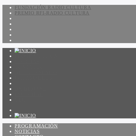
FUNDACIÓN RADIO CULTURA
PREMIO RFI-RADIO CULTURA
PROGRAMACIÓN
NOTICIAS
CONTACTO
QUIENES SOMOS
IR A AMADEUS
ON DEMAND
ESCUCHAR
VER
PROGRAMACIÓN
NOTICIAS