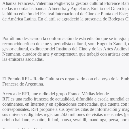
Alianza Francesa,
Valentina Pagliere;
la gestora cultural
Florence Bar
de las recordadas bandas Almendra y Aquelarre,
Emilio del Guercio,
la última edición del Festival Internacional de Cine de Punta del Este; 
de América Latina. En el atril se agradeció la presencia de Bodegas C
Por último destacaron la conformación de esta edición que se integra 
reconocido crítico de cine y periodista cultural, son:
Eugenio Zanetti,
d
gestor cultural, exdirector del Instituto del Cine y de las Artes Audi
Neumann
, curador de arte y entrepreneur, que trabajó con artistas c
las emisoras asociadas.
El
Premio RFI – Radio Cultura
es organizado con el apoyo de la Emba
Francesa de Argentina.
Acerca de
RFI, une radio del grupo France Médias Monde
RFI es una radio francesa de actualidad, difundida a escala mundial e
continentes, en Internet y en aplicaciones conectadas, que cuenta con
corresponsales, RFI propone a sus oyentes citas de información y ma
sus universos digitales registran 24.6 millones de visitas mensuales 
criollo haitiano, español, fulani, hausa, swahili, mandinga, persa, por