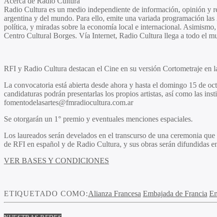
Acerca de
Radio Cultura
Radio Cultura es un medio independiente de información, opinión y refer
argentina y del mundo. Para ello, emite una variada programación las 24 
política, y miradas sobre la economía local e internacional. Asimismo,
Centro Cultural Borges. Vía Internet, Radio Cultura llega a todo el 
RFI y Radio Cultura destacan el Cine en su versión Cortometraje en l
La convocatoria está abierta desde ahora y hasta el domingo 15 de oct
candidaturas podrán presentarlas los propios artistas, así como las i
fomentodelasartes@fmradiocultura.com.ar
Se otorgarán un 1° premio y eventuales menciones espaciales.
Los laureados serán develados en el transcurso de una ceremonia que
de RFI en español y de Radio Cultura, y sus obras serán difundidas en
VER BASES Y CONDICIONES
ETIQUETADO COMO:
Alianza Francesa
Embajada de Francia
Em