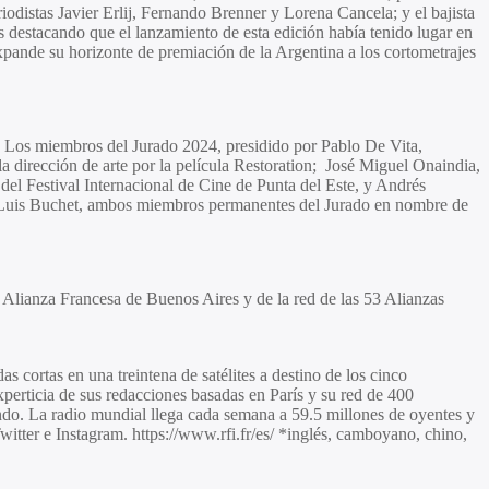
riodistas
Javier Erlij, Fernando Brenner
y
Lorena Cancela;
y el bajista
s destacando que el lanzamiento de esta edición había tenido lugar en
xpande su horizonte de premiación de la Argentina a los cortometrajes
al. Los miembros del Jurado 2024, presidido por
Pablo De Vita
,
a dirección de arte por la película Restoration;
José Miguel Onaindia
,
ca del Festival Internacional de Cine de Punta del Este, y
Andrés
Luis Buchet,
ambos miembros permanentes del Jurado en nombre de
 Alianza Francesa de Buenos Aires y de la red de las 53 Alianzas
 cortas en una treintena de satélites a destino de los cinco
perticia de sus redacciones basadas en París y su red de 400
ndo. La radio mundial llega cada semana a 59.5 millones de oyentes y
itter e Instagram. https://www.rfi.fr/es/ *inglés, camboyano, chino,