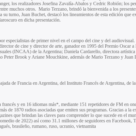
anger,
los realizadores
Josefina Zavalía-Abalos y Cedric Robión;
los pe
entre muchos otros.
Mario Terzano,
brindó la bienvenida a los presente
a su turno,
Juan Buchet,
destacó los lineamientos de esta edición que e
laroscuro en dicha presentación.
por especialistas de primer nivel en el campo del cine y del audiovisu
irector de cine y director de arte, ganador en 1995 del Premio Oscar a l
ovisuales (INCAA) de la Argentina;
Daniela Cardarello
, directora artísti
omo
Peter Brook
y
Ariane Mouchkine
, además de
Mario Terzano
y
Juan 
jada de Francia en Argentina, del Instituto Francés de Argentina, de la
n francés y en 16 idiomas más*, mediante 151 repetidores de FM en ondas
 más de 1870 radios asociadas que emiten sus programas. Gracias a la ex
gazines que brindan las claves para comprender lo que sucede en el mu
(promedio de 2022) así como 31.1 millones de seguidores en Facebook, Tw
tugués, brasileño, rumano, ruso, ucranio, vietnamita