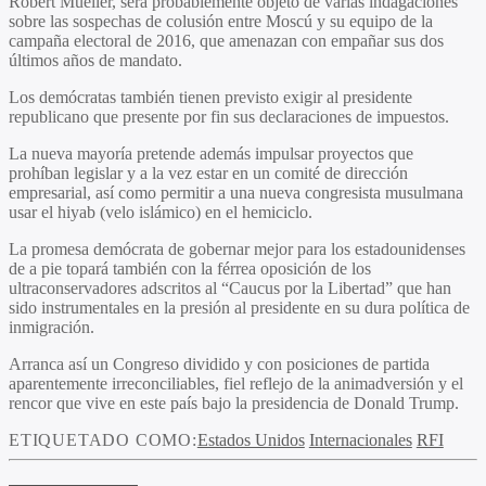
Robert Mueller, será probablemente objeto de varias indagaciones
sobre las sospechas de colusión entre Moscú y su equipo de la
campaña electoral de 2016, que amenazan con empañar sus dos
últimos años de mandato.
Los demócratas también tienen previsto exigir al presidente
republicano que presente por fin sus declaraciones de impuestos.
La nueva mayoría pretende además impulsar proyectos que
prohíban legislar y a la vez estar en un comité de dirección
empresarial, así como permitir a una nueva congresista musulmana
usar el hiyab (velo islámico) en el hemiciclo.
La promesa demócrata de gobernar mejor para los estadounidenses
de a pie topará también con la férrea oposición de los
ultraconservadores adscritos al “Caucus por la Libertad” que han
sido instrumentales en la presión al presidente en su dura política de
inmigración.
Arranca así un Congreso dividido y con posiciones de partida
aparentemente irreconciliables, fiel reflejo de la animadversión y el
rencor que vive en este país bajo la presidencia de Donald Trump.
ETIQUETADO COMO:
Estados Unidos
Internacionales
RFI