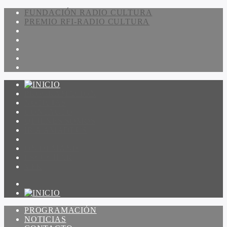
FUNDACIÓN RADIO CULTURA
PREMIO RFI-RADIO CULTURA
PROGRAMACIÓN
NOTICIAS
CONTACTO
QUIENES SOMOS
IR A AMADEUS
ON DEMAND
ESCUCHAR
VER
PROGRAMACIÓN
NOTICIAS