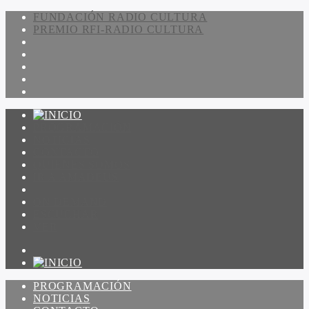
FUNDACIÓN RADIO CULTURA
PREMIO RFI-RADIO CULTURA
PROGRAMACIÓN
NOTICIAS
CONTACTO
QUIENES SOMOS
IR A AMADEUS
ON DEMAND
ESCUCHAR
VER
PROGRAMACIÓN
NOTICIAS