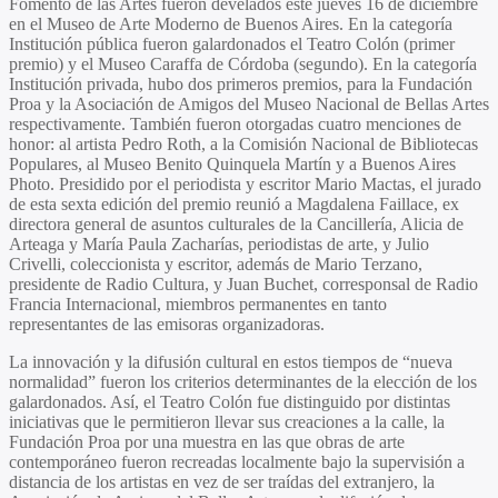
Fomento de las Artes fueron develados este jueves 16 de diciembre
en el Museo de Arte Moderno de Buenos Aires. En la categoría
Institución pública fueron galardonados el Teatro Colón (primer
premio) y el Museo Caraffa de Córdoba (segundo). En la categoría
Institución privada, hubo dos primeros premios, para la Fundación
Proa y la Asociación de Amigos del Museo Nacional de Bellas Artes
respectivamente. También fueron otorgadas cuatro menciones de
honor: al artista Pedro Roth, a la Comisión Nacional de Bibliotecas
Populares, al Museo Benito Quinquela Martín y a Buenos Aires
Photo. Presidido por el periodista y escritor Mario Mactas, el jurado
de esta sexta edición del premio reunió a Magdalena Faillace, ex
directora general de asuntos culturales de la Cancillería, Alicia de
Arteaga y María Paula Zacharías, periodistas de arte, y Julio
Crivelli, coleccionista y escritor, además de Mario Terzano,
presidente de Radio Cultura, y Juan Buchet, corresponsal de Radio
Francia Internacional, miembros permanentes en tanto
representantes de las emisoras organizadoras.
La innovación y la difusión cultural en estos tiempos de “nueva
normalidad” fueron los criterios determinantes de la elección de los
galardonados. Así, el Teatro Colón fue distinguido por distintas
iniciativas que le permitieron llevar sus creaciones a la calle, la
Fundación Proa por una muestra en las que obras de arte
contemporáneo fueron recreadas localmente bajo la supervisión a
distancia de los artistas en vez de ser traídas del extranjero, la