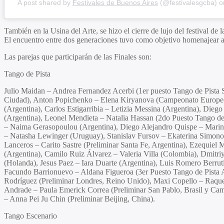
A post shared by
Festivales de Buenos Aires
(@festivalesgcba) 
También en la Usina del Arte, se hizo el cierre de lujo del festival d
El encuentro entre dos generaciones tuvo como objetivo homenajear a
Las parejas que participarán de las Finales son:
Tango de Pista
Julio Maidan – Andrea Fernandez Acerbi (1er puesto Tango de Pista S
Ciudad), Anton Popichenko – Elena Kiryanova (Campeonato Europeo 
(Argentina), Carlos Estigarribia – Letizia Messina (Argentina), Die
(Argentina), Leonel Mendieta – Natalia Hassan (2do Puesto Tango d
– Naima Gerasopoulou (Argentina), Diego Alejandro Quispe – Marina A
– Natasha Lewinger (Uruguay), Stanislav Fursov – Ekaterina Simonov
Lanceros – Carito Sastre (Preliminar Santa Fe, Argentina), Ezequiel
(Argentina), Camilo Ruiz Álvarez – Valeria Villa (Colombia), Dmitr
(Holanda), Jesus Paez – Iara Duarte (Argentina), Luis Romero Berrut
Facundo Barrionuevo – Aldana Figueroa (3er Puesto Tango de Pista A
Rodríguez (Preliminar Londres, Reino Unido), Maxi Copello – Raquel
Andrade – Paula Emerick Correa (Preliminar San Pablo, Brasil y C
– Anna Pei Ju Chin (Preliminar Beijing, China).
Tango Escenario