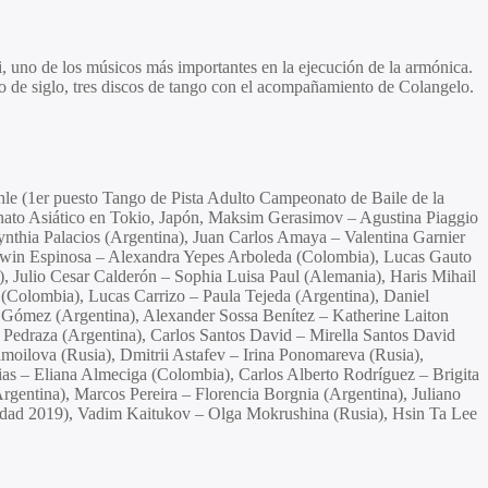
ni, uno de los músicos más importantes en la ejecución de la armónica.
o de siglo, tres discos de tango con el acompañamiento de Colangelo.
hle (1er puesto Tango de Pista Adulto Campeonato de Baile de la
ato Asiático en Tokio, Japón, Maksim Gerasimov – Agustina Piaggio
ynthia Palacios (Argentina), Juan Carlos Amaya – Valentina Garnier
Edwin Espinosa – Alexandra Yepes Arboleda (Colombia), Lucas Gauto
, Julio Cesar Calderón – Sophia Luisa Paul (Alemania), Haris Mihail
(Colombia), Lucas Carrizo – Paula Tejeda (Argentina), Daniel
a Gómez (Argentina), Alexander Sossa Benítez – Katherine Laiton
 Pedraza (Argentina), Carlos Santos David – Mirella Santos David
amoilova (Rusia), Dmitrii Astafev – Irina Ponomareva (Rusia),
as – Eliana Almeciga (Colombia), Carlos Alberto Rodríguez – Brigita
entina), Marcos Pereira – Florencia Borgnia (Argentina), Juliano
udad 2019), Vadim Kaitukov – Olga Mokrushina (Rusia), Hsin Ta Lee