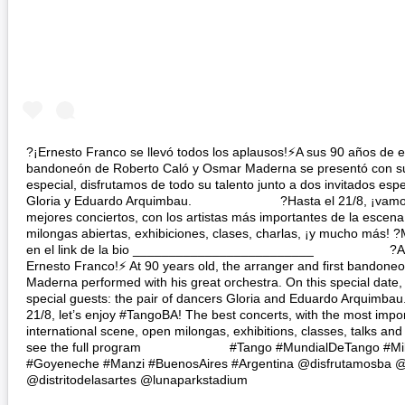
?¡Ernesto Franco se llevó todos los aplausos!⚡A sus 90 años de e
bandoneón de Roberto Caló y Osmar Maderna se presentó con su
especial, disfrutamos de todo su talento junto a dos invitados espe
Gloria y Eduardo Arquimbau. ⠀⠀⠀⠀⠀⠀⠀⠀⠀ ?Hasta el 21/8, ¡vamos
mejores conciertos, con los artistas más importantes de la escena 
milongas abiertas, exhibiciones, clases, charlas, ¡y mucho más! 
en el link de la bio _________________________⠀⠀⠀⠀⠀⠀⠀⠀ ?A b
Ernesto Franco!⚡ At 90 years old, the arranger and first bandon
Maderna performed with his great orchestra. On this special date, w
special guests: the pair of dancers Gloria and Eduardo Arqui
21/8, let’s enjoy #TangoBA! The best concerts, with the most import
international scene, open milongas, exhibitions, classes, talks and 
see the full program ⠀⠀⠀⠀⠀⠀⠀⠀⠀ #Tango #MundialDeTango #Mil
#Goyeneche #Manzi #BuenosAires #Argentina @disfrutamosba @
@distritodelasartes @lunaparkstadium