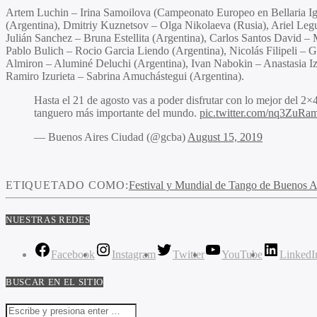
Artem Luchin – Irina Samoilova (Campeonato Europeo en Bellaria Ig
(Argentina), Dmitriy Kuznetsov – Olga Nikolaeva (Rusia), Ariel Le
Julián Sanchez – Bruna Estellita (Argentina), Carlos Santos David –
Pablo Bulich – Rocio Garcia Liendo (Argentina), Nicolás Filipeli – G
Almiron – Aluminé Deluchi (Argentina), Ivan Nabokin – Anastasia I
Ramiro Izurieta – Sabrina Amuchástegui (Argentina).
Hasta el 21 de agosto vas a poder disfrutar con lo mejor del 2×
tanguero más importante del mundo.
pic.twitter.com/nq3ZuRa
— Buenos Aires Ciudad (@gcba)
August 15, 2019
ETIQUETADO COMO:
Festival y Mundial de Tango de Buenos A
NUESTRAS REDES
Facebook
Instagram
Twitter
YouTube
LinkedI
BUSCAR EN EL SITIO