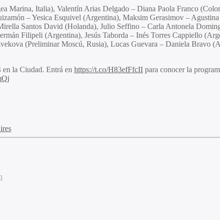
ea Marina, Italia), Valentín Arias Delgado – Diana Paola Franco (Co
guizamón – Yesica Esquivel (Argentina), Maksim Gerasimov – Agustina
 Mirella Santos David (Holanda), Julio Seffino – Carla Antonela Domin
ermán Filipeli (Argentina), Jesús Taborda – Inés Torres Cappiello (Arg
zvekova (Preliminar Moscú, Rusia), Lucas Guevara – Daniela Bravo (A
4 en la Ciudad. Entrá en
https://t.co/H83efFfcII
para conocer la program
mQj
ires
n