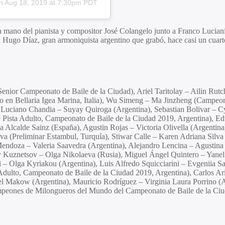
on
Aug 18, 2019 at 7:30pm PDT
e la mano del pianista y compositor José Colangelo junto a Franco Lucia
 Hugo Díaz, gran armoniquista argentino que grabó, hace casi un cuart
enior Campeonato de Baile de la Ciudad), Ariel Taritolay – Ailin Rutc
en Bellaria Igea Marina, Italia), Wu Simeng – Ma Jinzheng (Campeon
go Luciano Chandia – Suyay Quiroga (Argentina), Sebastian Bolivar – C
e Pista Adulto, Campeonato de Baile de la Ciudad 2019, Argentina), 
lcalde Sainz (España), Agustin Rojas – Victoria Olivella (Argentina)
a (Preliminar Estambul, Turquía), Stiwar Calle – Karen Adriana Silva 
 Mendoza – Valeria Saavedra (Argentina), Alejandro Lencina – Agustin
iy Kuznetsov – Olga Nikolaeva (Rusia), Miguel Ángel Quintero – Yanel
i – Olga Kyriakou (Argentina), Luis Alfredo Squicciarini – Evgeniia S
dulto, Campeonato de Baile de la Ciudad 2019, Argentina), Carlos Ari
 Makow (Argentina), Mauricio Rodríguez – Virginia Laura Porrino (Arg
ampeones de Milongueros del Mundo del Campeonato de Baile de la Ci