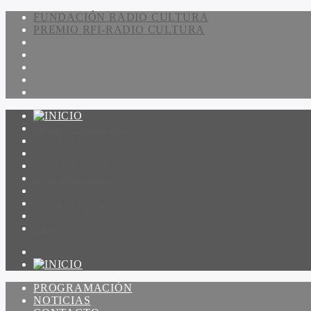
FUNDACIÓN RADIO CULTURA
PREMIO RFI-RADIO CULTURA
PROGRAMACIÓN
NOTICIAS
CONTACTO
QUIENES SOMOS
IR A AMADEUS
ON DEMAND
ESCUCHAR
VER
PROGRAMACIÓN
NOTICIAS