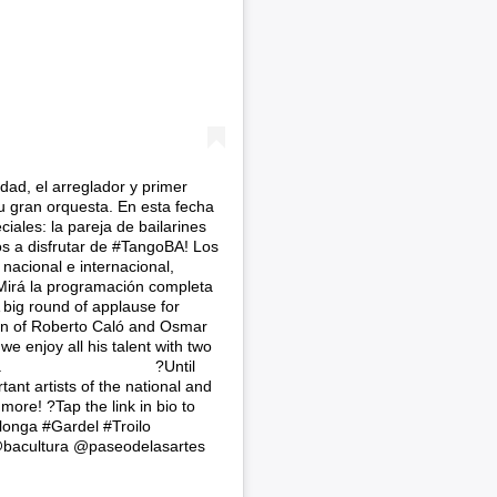
dad, el arreglador y primer
 gran orquesta. En esta fecha
ciales: la pareja de bailarines
 a disfrutar de #TangoBA! Los
nacional e internacional,
?Mirá la programación completa
ig round of applause for
eon of Roberto Caló and Osmar
e enjoy all his talent with two
mbau. ⠀⠀⠀⠀⠀⠀⠀⠀⠀⠀⠀⠀⠀ ?Until
ant artists of the national and
more! ?Tap the link in bio to
onga #Gardel #Troilo
bacultura @paseodelasartes