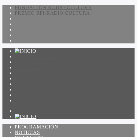
FUNDACIÓN RADIO CULTURA
PREMIO RFI-RADIO CULTURA
PROGRAMACIÓN
NOTICIAS
CONTACTO
QUIENES SOMOS
IR A AMADEUS
ON DEMAND
ESCUCHAR
VER
PROGRAMACIÓN
NOTICIAS