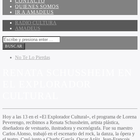
CONTACTO
QUIENES SOMOS
IR A AMADEUS
RADIO CULTURA
AMADEUS
No Te Lo Pierdas
RENATA SCHUSSHEIM EN
EL EXPLORADOR
CULTURAL
Hoy a las 13 en el «El Explorador Cultural», el programa de Lorena
Peverengo, recibimos a Renata Schussheim, artista plástica,
diseñadora de vestuario, ilustradora y escenógrafa. Fue su maestro
Carlos Alonso, trabajó en el escenario del rock, la danza, la ópera y
el teatro. Creó junto a Charly García, Oscar Aráiz, Jean-François