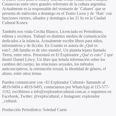
Casanovas entre otros grandes referentes de la cultura argentina.
Actualmente es la responsable del vestuario de ¨Cabaret¨ que se
presenta de miércoles a domingo en el Teatro Liceo y de ¨Hair¨ con
funciones viernes, sábados y domingos a las 21 hs en la Ciudad
Cultural Konex.
También nos visita Cecilia Blanco, Licenciada en Periodismo,
editora y escritora. Trabajó en distintos medios de comunicación
dedicados a la infancia. Actualmente escribe libros para niños,
informativos y de ficción. En Uranito es autora de ¿Qué es
esto?, ¡Mi familia es de otro mundo!, Un planeta lejano llamado
Tierra, entre otros. Presentará en El Explorador
¿Qué es esto?
2 que
ilustró Daniel Löwy. Un libro que brinda información sobre los
cambios del cuerpo, las relaciones sexuales, los métodos
anticonceptivos, la orientación sexual, la identidad de género, el
abuso, entre otros temas.
Pueden comunicarse con «El Explorador Cultural» llamando al
4819-9494 o 4819-9495, contactarnos por WhatsApp al 115-577-
1192, escribirnos a info@exploradorcultural.com.ar, o seguirnos en
Facebook, Twitter: @explocultural, e Instagram: explorador
_cultural.
Producción Periodística: Soledad Cueto